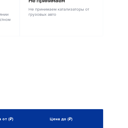
Не принимаем
Не принимаем катализаторы от
янии
грузовых авто
стном
 от (₽)
Цена до (₽)