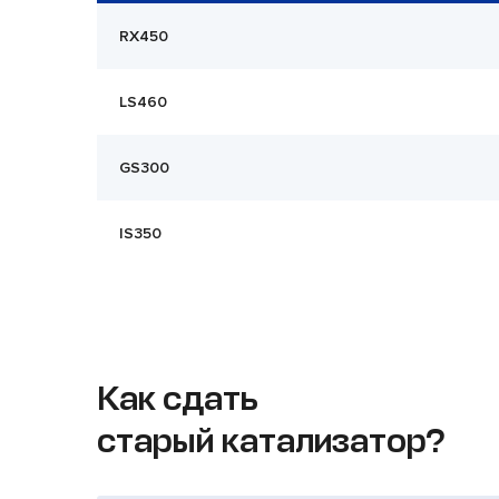
RX450
LS460
GS300
IS350
Как сдать
старый катализатор?