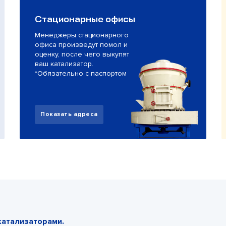
Стационарные офисы
Менеджеры стационарного
офиса произведут помол и
оценку, после чего выкупят
ваш катализатор.
*Обязательно с паспортом
Показать адреса
катализаторами.