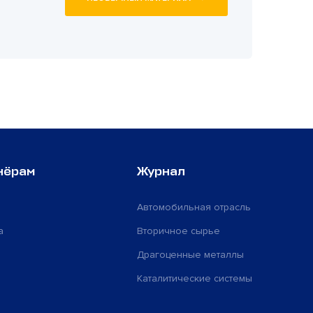
нёрам
Журнал
Автомобильная отрасль
а
Вторичное сырье
Драгоценные металлы
Каталитические системы