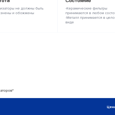
тота
Состояние
лизаторы не должны быть
-Керамические фильтры
язнены и обожжены
принимаются в любом состо
-Металл принимается в цело
виде
заторов*
Цена