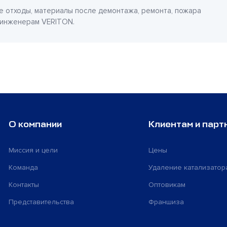
е отходы, материалы после демонтажа, ремонта, пожара
 инженерам VERITON.
О компании
Клиентам и парт
Миссия и цели
Цены
Команда
Удаление катализатор
Контакты
Оптовикам
Представительства
Франшиза