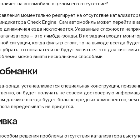
повлияет на автомобиль в целом его отсутствие?
авления моментально реагирует на отсутствие катализатора
 индикатора Check Engine. Сам автомобиль может перейти в 
е динамичная езда исключается. Указанные сложности напрям
катализатора – это лямбда-зонды. В их задачи входит монит
ной ситуации, когда фильтр стоит, то на выходе всегда будет
р убрать, то показатели не будут меняться, что для системы
роблемы можно выйти несколькими способами.
 обманки
а-зонда, устанавливается специальная конструкция, призван
твенно, он будет получать не совсем достоверную информац
ом датчике всегда будет больше вредных компонентов, чем 
лопа переделывать не придется.
ивка
пособом решения проблемы отсутствия катализатора выступ