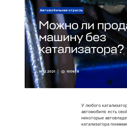
Автомобильная отрасль
Можно ли прод
машину без
катализатора?
16.12.2021
100658
У любого катализатор
автомобиля, есть сво
некоторые автовладе
катализатора понимаю