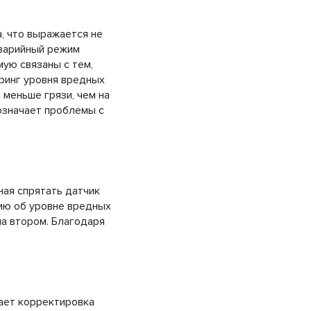
, что выражается не
аварийный режим
ую связаны с тем,
оринг уровня вредных
 меньше грязи, чем на
 означает проблемы с
ная спрятать датчик
ию об уровне вредных
на втором. Благодаря
ает корректировка