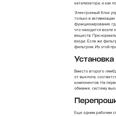
катализатора, и как 
Электронный блок упр
только в активизации
функционирования, гд
что находится возле 
веществ. При нормаль
входе. Если же фильт
фильтром. Из этой п
Установка
Вместо второго лямбд
от выхлопа, соответс
компонентов. На перв
обманке, систему вых
Перепрош
Еще одним рабочим с