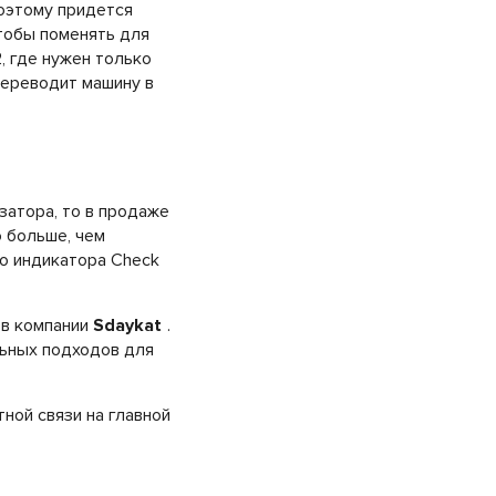
поэтому придется
чтобы поменять для
, где нужен только
переводит машину в
затора, то в продаже
о больше, чем
о индикатора Check
 в компании
Sdaykat
.
льных подходов для
тной связи на главной