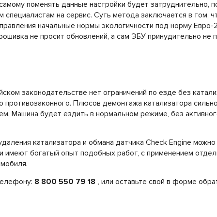
 самому поменять данные настройки будет затруднительно, 
 специалистам на сервис. Суть метода заключается в том, 
правления начальные нормы экологичности под норму Евро-2
прошивка не просит обновлений, а сам ЭБУ принудительно не 
ийском законодательстве нет ограничений по езде без катали
го противозаконного. Плюсов демонтажа катализатора сильн
м. Машина будет ездить в нормальном режиме, без активног
даления катализатора и обмана датчика Check Engine можно
и имеют богатый опыт подобных работ, с применением отде
омобиля.
телефону:
8 800 550 79 18
, или оставьте свой в форме обра