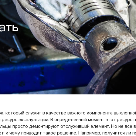
ать
а, который служит в качестве важного компонента выхлопно
й ресурс эксплуатации. В определенный момент этот ресурс п
льцы просто демонтируют отслуживший элемент. Но не все 
т, к чему приводит такое решение. Например, получится ли 