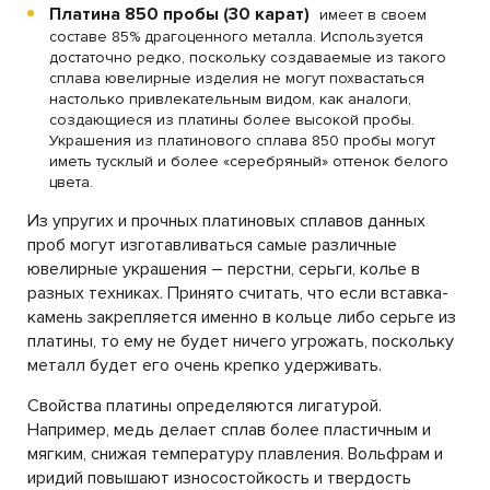
Платина 850 пробы (30 карат)
имеет в своем
составе 85% драгоценного металла. Используется
достаточно редко, поскольку создаваемые из такого
сплава ювелирные изделия не могут похвастаться
настолько привлекательным видом, как аналоги,
создающиеся из платины более высокой пробы.
Украшения из платинового сплава 850 пробы могут
иметь тусклый и более «серебряный» оттенок белого
цвета.
Из упругих и прочных платиновых сплавов данных
проб могут изготавливаться самые различные
ювелирные украшения – перстни, серьги, колье в
разных техниках. Принято считать, что если вставка-
камень закрепляется именно в кольце либо серьге из
платины, то ему не будет ничего угрожать, поскольку
металл будет его очень крепко удерживать.
Свойства платины определяются лигатурой.
Например, медь делает сплав более пластичным и
мягким, снижая температуру плавления. Вольфрам и
иридий повышают износостойкость и твердость