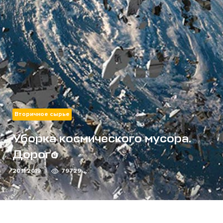
Вторичное сырье
Уборка космического мусора.
Дорого
20.11.2019
79729